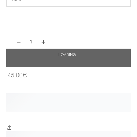
1
LOADING...
45,00€