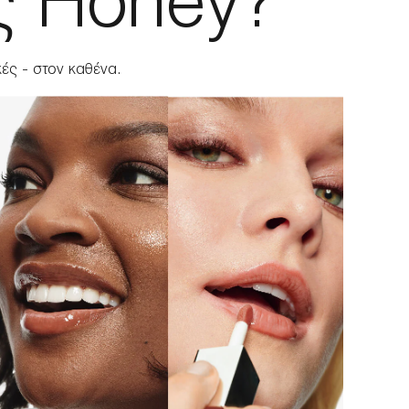
ας Honey?
ές - στον καθένα.