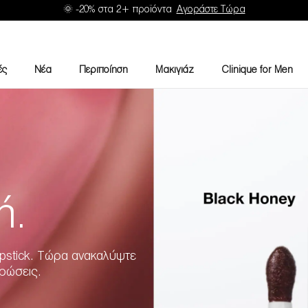
🌞 -20% στα 2+ προϊόντα
Αγοράστε Τώρα
ές
Νέα
Περιποίηση
Μακιγιάζ
Clinique for Men
ή.
Lipstick. Τώρα ανακαλύψτε
ρώσεις.