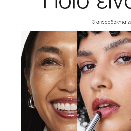
Ποιο είν
3 απροσδόκητα ευ