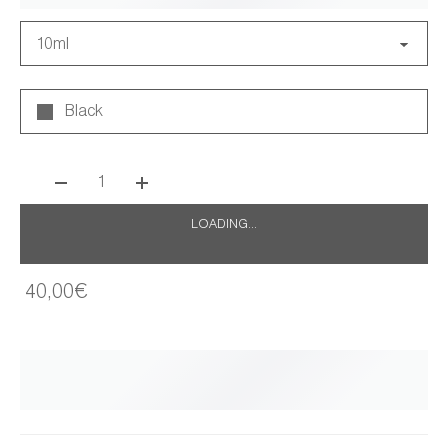
10ml
Black
1
LOADING...
40,00€