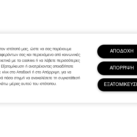
τον ιστότοπό μας, ώστε να σας παρέχουμε
ΑΠΟΔΟΧΗ
ιαφερόντων σας και περιεχόμενο από κοινωνικές
σχετικά με τα cookies ή να λάβετε περισσότερες
ή Εξατομίκευση ή ανατρέχοντας οποιαδήποτε
ΑΠΟΡΡΙΨΗ
 κλικ στο Αποδοχή ή στο Απόρριψη, για να
ανά πάσα στιγμή να ανακαλέσετε τη συγκατάθεσή
 κάτω μέρος αυτού του ιστότοπου.
ΕΞΑΤΟΜΙΚΕΥΣ