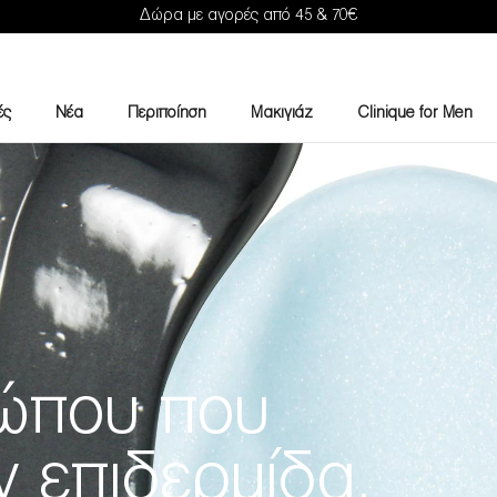
Δώρα με αγορές από 45 & 70€
ές
Νέα
Περιποίηση
Μακιγιάζ
Clinique for Men
ώπου που
ν επιδερμίδα.