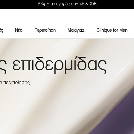
Δώρα με αγορές από 45 & 70€
ές
Νέα
Περιποίηση
Μακιγιάζ
Clinique for Men
ς επιδερμίδας
α περιποίησης