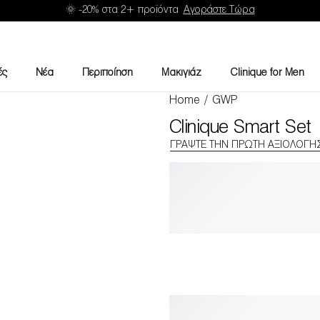
🌞 -20% στα 2+ προϊόντα
Αγοράστε Τώρα
ές
Νέα
Περιποίηση
Μακιγιάζ
Clinique for Men
Home
/
GWP
Clinique Smart Set
ΓΡΆΨΤΕ ΤΗΝ ΠΡΏΤΗ ΑΞΙΟΛΌΓΗ