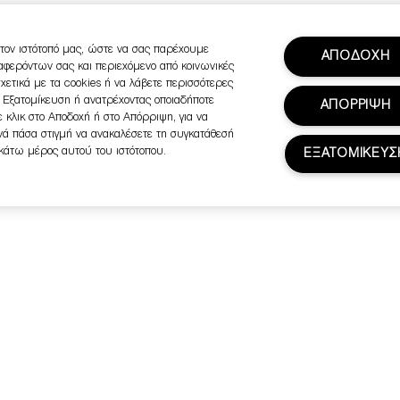
τον ιστότοπό μας, ώστε να σας παρέχουμε
ΑΠΟΔΟΧΗ
ιαφερόντων σας και περιεχόμενο από κοινωνικές
σχετικά με τα cookies ή να λάβετε περισσότερες
ή Εξατομίκευση ή ανατρέχοντας οποιαδήποτε
ΑΠΟΡΡΙΨΗ
 κλικ στο Αποδοχή ή στο Απόρριψη, για να
ανά πάσα στιγμή να ανακαλέσετε τη συγκατάθεσή
 κάτω μέρος αυτού του ιστότοπου.
ΕΞΑΤΟΜΙΚΕΥΣ