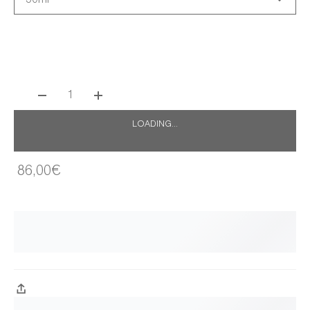
1
LOADING...
86,00€