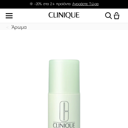
🌞 -20% στα 2+ προϊόντα
Αγοράστε Τώρα
Άρωμα