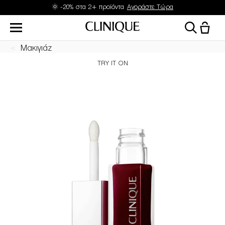
🌞 -20% στα 2+ προϊόντα
Αγοράστε Τώρα
Μακιγιάζ
TRY IT ON