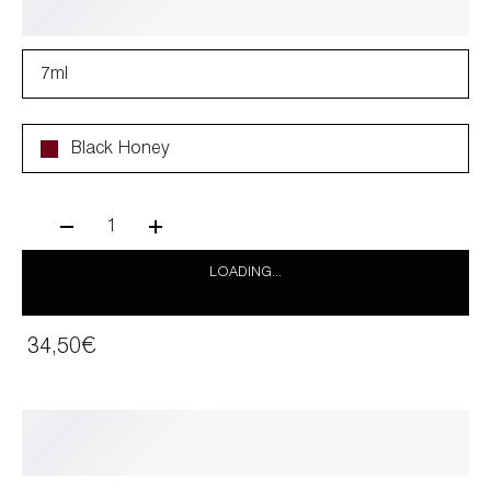
7ml
Black Honey
1
LOADING...
34,50€