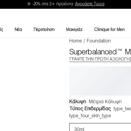
🌞 -20% στα 2+ προϊόντα
Αγοράστε Τώρα
ές
Νέα
Περιποίηση
Μακιγιάζ
Clinique for Men
Home
/
Foundation
Superbalanced™ M
ΓΡΆΨΤΕ ΤΗΝ ΠΡΏΤΗ ΑΞΙΟΛΌΓΗ
Κάλυψη
Μέτρια Κάλυψη
Τύπος Επιδερμίδας
type_two
type_four_skin_type
30ml