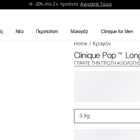
🌞 -20% στα 2+ προϊόντα
Αγοράστε Τώρα
ές
Νέα
Περιποίηση
Μακιγιάζ
Clinique for Men
Home
/
Κραγιόν
Clinique Pop™ Long
ΓΡΆΨΤΕ ΤΗΝ ΠΡΏΤΗ ΑΞΙΟΛΌΓΗ
3.9g