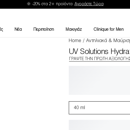
🌞 -20% στα 2+ προϊόντα
Αγοράστε Τώρα
ές
Νέα
Περιποίηση
Μακιγιάζ
Clinique for Men
Home
/
Αντηλιακά & Μαύρισ
UV Solutions Hydra
ΓΡΆΨΤΕ ΤΗΝ ΠΡΏΤΗ ΑΞΙΟΛΌΓΗ
40 ml