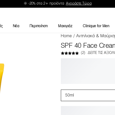
🌞 -20% στα 2+ προϊόντα
Αγοράστε Τώρα
ές
Νέα
Περιποίηση
Μακιγιάζ
Clinique for Men
Home
/
Αντηλιακά & Μαύρισ
SPF 40 Face Crea
(
2
)
ΔΕΊΤΕ ΤΙΣ ΑΞΙΟ
50ml