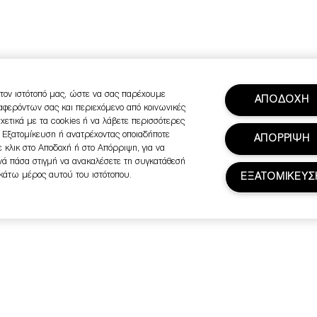
τον ιστότοπό μας, ώστε να σας παρέχουμε
ΑΠΟΔΟΧΗ
ιαφερόντων σας και περιεχόμενο από κοινωνικές
σχετικά με τα cookies ή να λάβετε περισσότερες
ή Εξατομίκευση ή ανατρέχοντας οποιαδήποτε
ΑΠΟΡΡΙΨΗ
 κλικ στο Αποδοχή ή στο Απόρριψη, για να
ανά πάσα στιγμή να ανακαλέσετε τη συγκατάθεσή
 κάτω μέρος αυτού του ιστότοπου.
ΕΞΑΤΟΜΙΚΕΥΣ