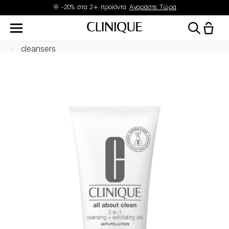
🌞 -20% στα 2+ προϊόντα
Αγοράστε Τώρα
cleansers