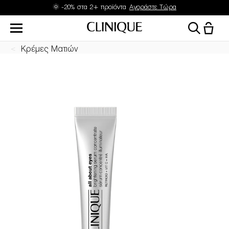
🌞 -20% στα 2+ προϊόντα
Αγοράστε Τώρα
Κρέμες Ματιών