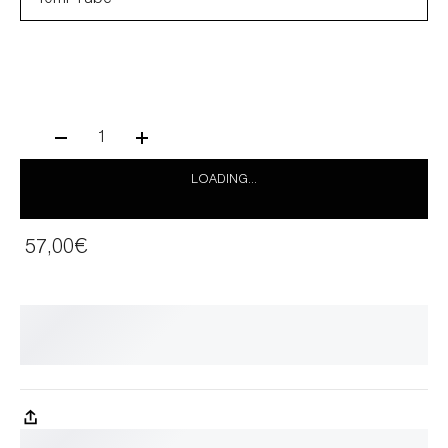
1
LOADING...
57,00€