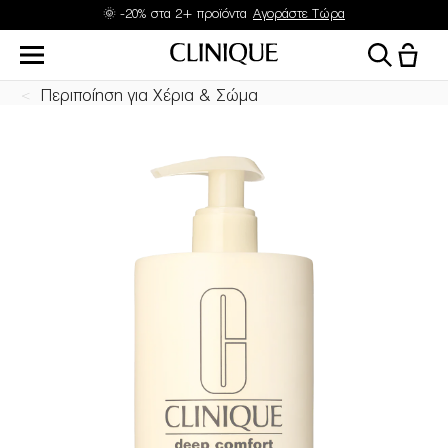
🌞 -20% στα 2+ προϊόντα
Αγοράστε Τώρα
Περιποίηση για Χέρια & Σώμα