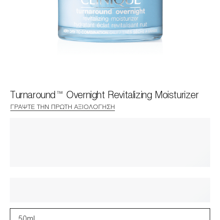
Turnaround™ Overnight Revitalizing Moisturizer
ΓΡΆΨΤΕ ΤΗΝ ΠΡΏΤΗ ΑΞΙΟΛΌΓΗΣΗ
50ml