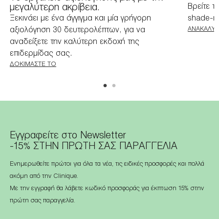
μεγαλύτερη ακρίβεια.
Βρείτε τ
Ξεκινάει με ένα άγγιγμα και μία γρήγορη
shade-m
αξιολόγηση 30 δευτερολέπτων, για να
ΑΝΑΚΑΛΎΨ
αναδείξετε την καλύτερη εκδοχή της
επιδερμίδας σας.
ΔΟΚΙΜΆΣΤΕ ΤΟ
Εγγραφείτε στο Newsletter
-15% ΣΤΗΝ ΠΡΩΤΗ ΣΑΣ ΠΑΡΑΓΓΕΛΙΑ
Ενημερωθείτε πρώτοι για όλα τα νέα, τις ειδικές προσφορές και πολλά
ακόμη από την Clinique.
Με την εγγραφή θα λάβετε κωδικό προσφοράς για έκπτωση 15% στην
πρώτη σας παραγγελία.