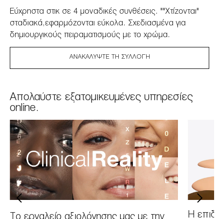
Εύχρηστα στικ σε 4 μοναδικές συνθέσεις. ""Χτίζονται"
σταδιακά,εφαρμόζονται εύκολα. Σχεδιασμένα για
δημιουργικούς πειραματισμούς με το χρώμα.
ΑΝΑΚΑΛΎΨΤΕ ΤΗ ΣΥΛΛΟΓΉ
Απολαύστε εξατομικευμένες υπηρεσίες
online.
H επιδε
Tο εργαλείο αξιολόγησης μας με την