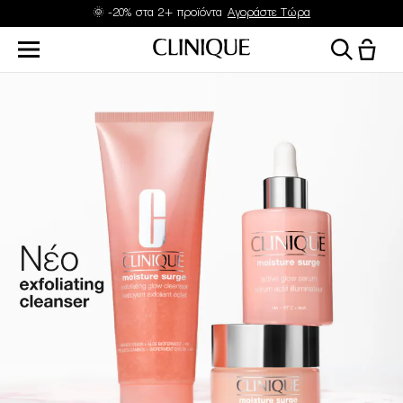
🌞 -20% στα 2+ προϊόντα
Αγοράστε Τώρα