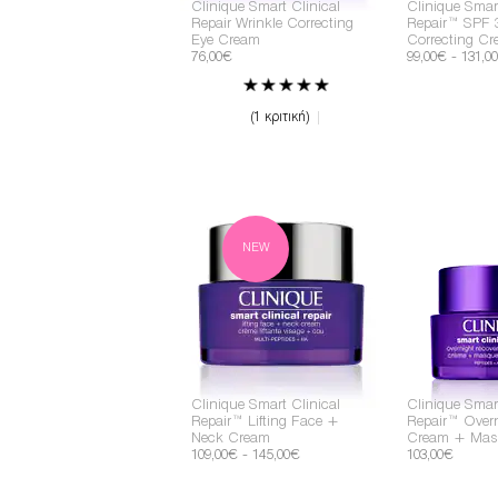
Clinique Smart Clinical
Clinique Smart
Repair Wrinkle Correcting
Repair™ SPF 3
Eye Cream
Correcting C
76,00€
99,00€ - 131,0
1 κριτική
NEW
Clinique Smart Clinical
Clinique Smart
Repair™ Lifting Face +
Repair™ Overn
Neck Cream
Cream + Mas
109,00€ - 145,00€
103,00€