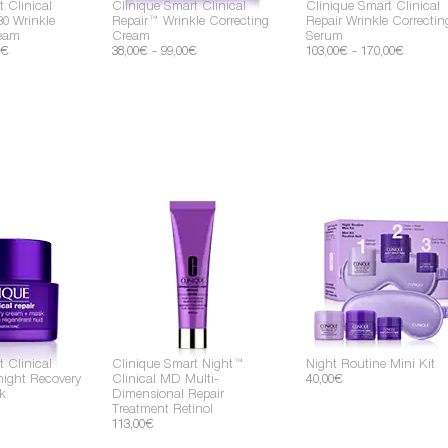
 Clinical
Clinique Smart Clinical
Clinique Smart Clinical
0 Wrinkle
Repair™ Wrinkle Correcting
Repair Wrinkle Correctin
ream
Cream
Serum
0€
38,00€ - 99,00€
103,00€ - 170,00€
C
C
C
 Clinical
Clinique Smart Night™
Night Routine Mini Kit
ight Recovery
Clinical MD Multi-
40,00€
k
Dimensional Repair
Treatment Retinol
113,00€