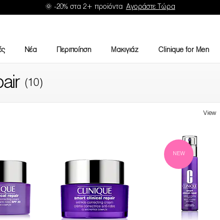
🌞 -20% στα 2+ προϊόντα
Αγοράστε Τώρα
ές
Νέα
Περιποίηση
Μακιγιάζ
Clinique for Men
air
(10)
View
NEW