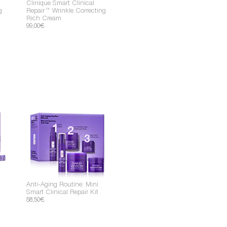
Clinique Smart Clinical
g
Repair™ Wrinkle Correcting
Rich Cream
99,00€
ream
Liquid
Powder
ream
Powder
Pencil
ream
Powder
Liquid
Anti-Aging Routine: Mini
Smart Clinical Repair Kit
58,50€