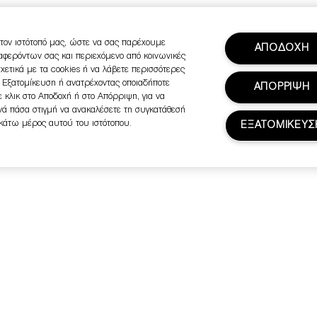
τον ιστότοπό μας, ώστε να σας παρέχουμε
ΑΠΟΔΟΧΗ
ιαφερόντων σας και περιεχόμενο από κοινωνικές
σχετικά με τα cookies ή να λάβετε περισσότερες
ή Εξατομίκευση ή ανατρέχοντας οποιαδήποτε
ΑΠΟΡΡΙΨΗ
 κλικ στο Αποδοχή ή στο Απόρριψη, για να
ανά πάσα στιγμή να ανακαλέσετε τη συγκατάθεσή
 κάτω μέρος αυτού του ιστότοπου.
ΕΞΑΤΟΜΙΚΕΥΣ