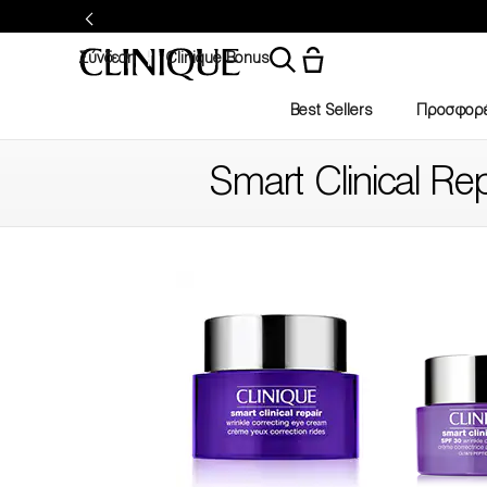
Σύνδεση
Clinique Bonus
Best Sellers
Προσφορ
Smart Clinical Rep
Filter by skin concern
Filter by colour family