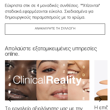
Εύχρηστα στικ σε 4 μοναδικές συνθέσεις. ""Χτίζονται"
σταδιακά,εφαρμόζονται εύκολα. Σχεδιασμένα για
δημιουργικούς πειραματισμούς με το χρώμα.
ΑΝΑΚΑΛΎΨΤΕ ΤΗ ΣΥΛΛΟΓΉ
Απολαύστε εξατομικευμένες υπηρεσίες
online.
H επιδε
Tο εργαλείο αξιολόγησης μας με την