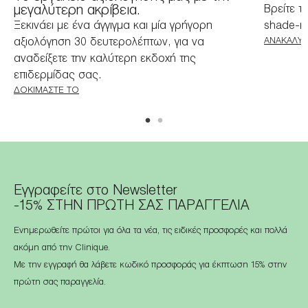
μεγαλύτερη ακρίβεια.
Βρείτε τ
Ξεκινάει με ένα άγγιγμα και μία γρήγορη
shade-m
αξιολόγηση 30 δευτερολέπτων, για να
ΑΝΑΚΑΛΎΨ
αναδείξετε την καλύτερη εκδοχή της
επιδερμίδας σας.
ΔΟΚΙΜΆΣΤΕ ΤΟ
Εγγραφείτε στο Newsletter
-15% ΣΤΗΝ ΠΡΩΤΗ ΣΑΣ ΠΑΡΑΓΓΕΛΙΑ
Ενημερωθείτε πρώτοι για όλα τα νέα, τις ειδικές προσφορές και πολλά
ακόμη από την Clinique.
Με την εγγραφή θα λάβετε κωδικό προσφοράς για έκπτωση 15% στην
πρώτη σας παραγγελία.