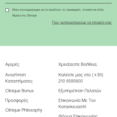
Θέλω να ενημερώνομαι για τα προϊόντα, τις προσφορές, τα event και άλλα
θέματα της Clinique.
Πώς χρησιμοποιούμε τα στοιχεία σας
Αγορές
Χρειάζεστε Βοήθεια;
Αναζήτηση
Καλέστε μας στο (+30)
Καταστήματος
210 6595600
Clinique Bonus
Εξυπηρέτηση Πελατών
Προσφορές
Επικοινωνία Με Τον
Κατασκευαστή
Clinique Philosophy
Φόρμα Επικοινωνίας