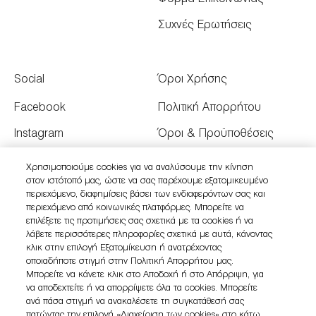
Συχνές Ερωτήσεις
Social
Όροι Χρήσης
Facebook
Πολιτική Απορρήτου
Instagram
Όροι & Προϋποθέσεις
Youtube
Όροι Πώλησης
Χρησιμοποιούμε cookies για να αναλύσουμε την κίνηση
στον ιστότοπό μας, ώστε να σας παρέχουμε εξατομικευμένο
Twitter
Διαχειριστείτε τα Cookies
περιεχόμενο, διαφημίσεις βάσει των ενδιαφερόντων σας και
του Ιστότοπου
περιεχόμενο από κοινωνικές πλατφόρμες. Μπορείτε να
επιλέξετε τις προτιμήσεις σας σχετικά με τα cookies ή να
λάβετε περισσότερες πληροφορίες σχετικά με αυτά, κάνοντας
κλικ στην επιλογή Εξατομίκευση ή ανατρέχοντας
οποιαδήποτε στιγμή στην Πολιτική Απορρήτου μας.
Μπορείτε να κάνετε κλικ στο Αποδοχή ή στο Απόρριψη, για
να αποδεχτείτε ή να απορρίψετε όλα τα cookies. Μπορείτε
ανά πάσα στιγμή να ανακαλέσετε τη συγκατάθεσή σας
πατώντας την επιλογή «Διαχείριση των cookies» στο κάτω