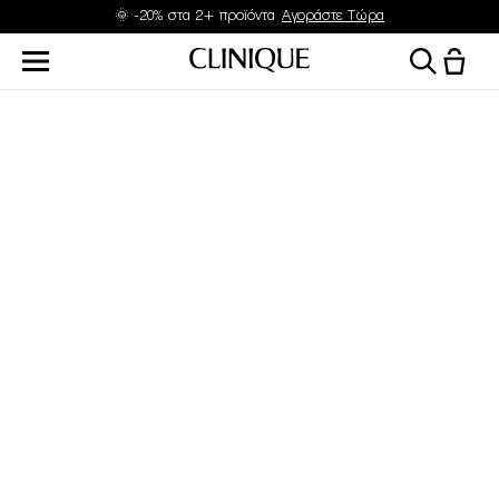
🌞 -20% στα 2+ προϊόντα
Αγοράστε Τώρα