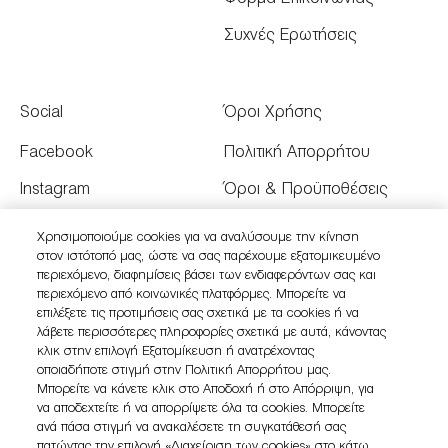
Συχνές Ερωτήσεις
Social
Όροι Χρήσης
Facebook
Πολιτική Απορρήτου
Instagram
Όροι & Προϋποθέσεις
Youtube
Όροι Πώλησης
Χρησιμοποιούμε cookies για να αναλύσουμε την κίνηση
στον ιστότοπό μας, ώστε να σας παρέχουμε εξατομικευμένο
Twitter
Διαχειριστείτε τα Cookies
περιεχόμενο, διαφημίσεις βάσει των ενδιαφερόντων σας και
του Ιστότοπου
περιεχόμενο από κοινωνικές πλατφόρμες. Μπορείτε να
επιλέξετε τις προτιμήσεις σας σχετικά με τα cookies ή να
λάβετε περισσότερες πληροφορίες σχετικά με αυτά, κάνοντας
κλικ στην επιλογή Εξατομίκευση ή ανατρέχοντας
οποιαδήποτε στιγμή στην Πολιτική Απορρήτου μας.
Μπορείτε να κάνετε κλικ στο Αποδοχή ή στο Απόρριψη, για
να αποδεχτείτε ή να απορρίψετε όλα τα cookies. Μπορείτε
ανά πάσα στιγμή να ανακαλέσετε τη συγκατάθεσή σας
πατώντας την επιλογή «Διαχείριση των cookies» στο κάτω