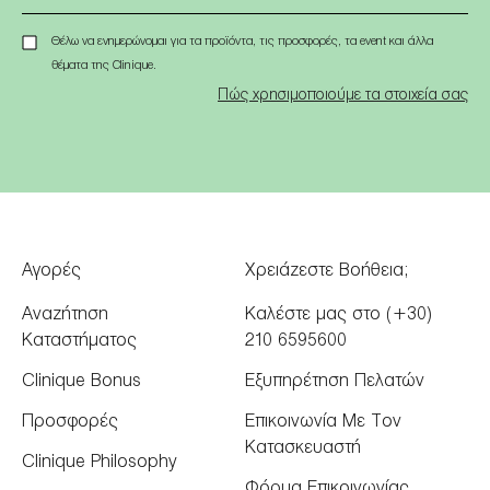
Θέλω να ενημερώνομαι για τα προϊόντα, τις προσφορές, τα event και άλλα
θέματα της Clinique.
Πώς χρησιμοποιούμε τα στοιχεία σας
Αγορές
Χρειάζεστε Βοήθεια;
Αναζήτηση
Καλέστε μας στο (+30)
Καταστήματος
210 6595600
Clinique Bonus
Εξυπηρέτηση Πελατών
Προσφορές
Επικοινωνία Με Τον
Κατασκευαστή
Clinique Philosophy
Φόρμα Επικοινωνίας