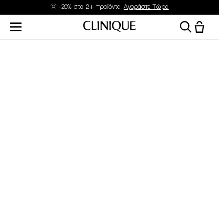
🌞 -20% στα 2+ προϊόντα
Αγοράστε Τώρα